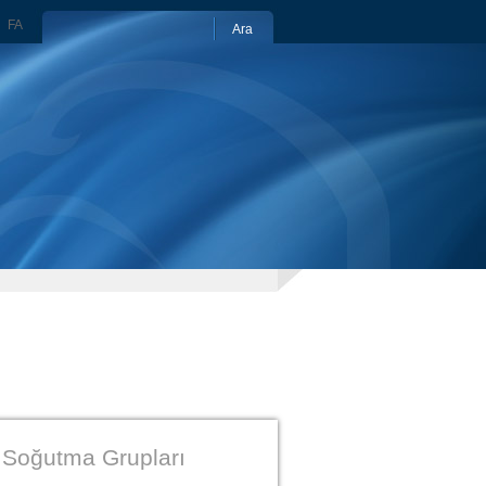
R
FA
 Soğutma Grupları