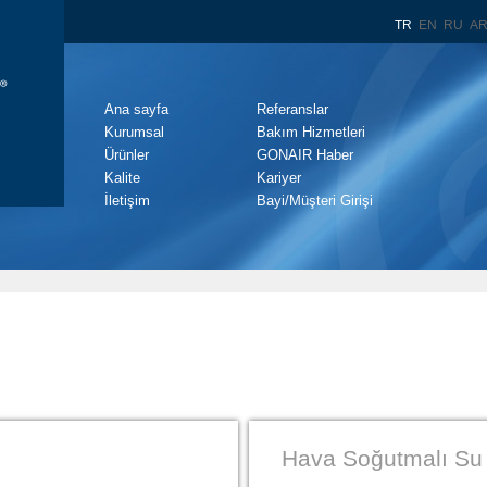
TR
EN
RU
A
Ana sayfa
Referanslar
Kurumsal
Bakım Hizmetleri
Ürünler
GONAIR Haber
Kalite
Kariyer
İletişim
Bayi/Müşteri Girişi
Hava Soğutmalı Su