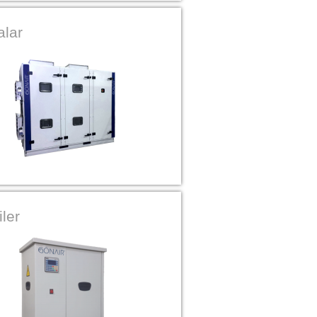
alar
ler