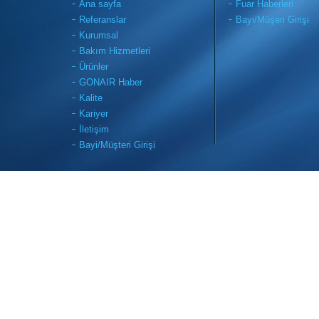
Ana sayfa
Fuar Haberleri
Referanslar
Bayi/Müşeri Girişi
Kurumsal
Bakım Hizmetleri
Ürünler
GONAIR Haber
Kalite
Kariyer
İletişim
Bayi/Müşteri Girişi