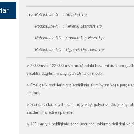
lar
Tip:
RobustLine-
S : Standart Tip
RobustLine-H : Hijyenik Standart Tip
RobustLine-SO : Standart Dış Hava Tipi
RobustLine-HO :
Hijyenik Dış Hava Tipi
○
2.
000m³/h -122.000 m³/h aralığındaki hava miktarlarını şart
sıcaklık dağılımını sağlayan 16
farklı model.
○
Özel çelik profillerin güçlendirilmiş aluminyum köşe parçalar
sistemi.
○
Standart olarak çift cidarlı, iç yüzeyi galvaniz, dış yüzeyi e
sacdan imal edilen paneller.
○ 125 mm yüksekliğinde şase üzerinde kaldırma delikleri ve d