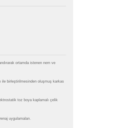
landırarak ortamda istenen nem ve
ı ile birleştirilmesinden oluşmuş karkas
lektrostatik toz boya kaplamalı çelik
renaj uygulamaları.