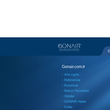
G
Gonair.com.tr
Ana sayfa
Referanslar
Kurumsal
Bakım Hizmetleri
Ürünler
GONAIR Haber
Kalite