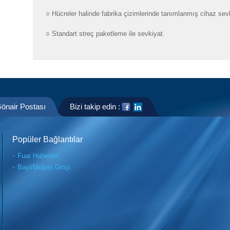
○ Hücreler halinde fabrika çizimlerinde tanımlanmış cihaz sevk
○ Standart streç paketleme ile sevkiyat.
önair Postası
Bizi takip edin :
Popüler Bağlantılar
Fuar Haberleri
Bayi/Müşeri Girişi