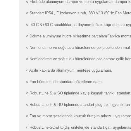
○ Ekstrüde aluminyum damper ve conta uygulamalı damper ka
○
Standart IP54 , F Izolasyon sınıfı, 380 V/ 3 /50Hz Fan Motor
○ -40 C &+60 C sıcaklıklarına dayanımlı özel kapı contası u
○ Dökme aluminyum hücre birleştirme parçaları(Fabrika montaj
○ Nemlendirme ve soğutucu hücrelerinde polipropilenden imal
○ Nemlendirme ve soğutucu hücrelerinde paslanmaz çelik kon
○ Açılır kapılarda aluminyum menteşe uygulaması.
○ Fan hücrelerinde standard gözetleme camı.
○ RobustLine S & SO tiplerinde kayış kasnak tahrikli standart 
○ RobustLine-H
& HO tiplerinde
standart plug tipli
hijyenik fan
○ Fan ve motor şaselerinde kauçuk titreşim takozu uygulamas
○ RobustLine-SO&HO(dış üniteler)'de standart çatı uygulamas