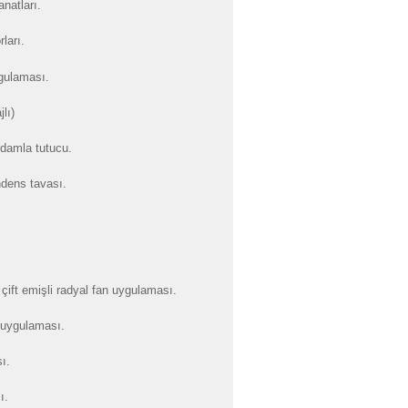
natları.
ları.
ygulaması.
lı)
 damla tutucu.
dens tavası.
çift emişli radyal fan uygulaması.
uygulaması.
ı.
ı.