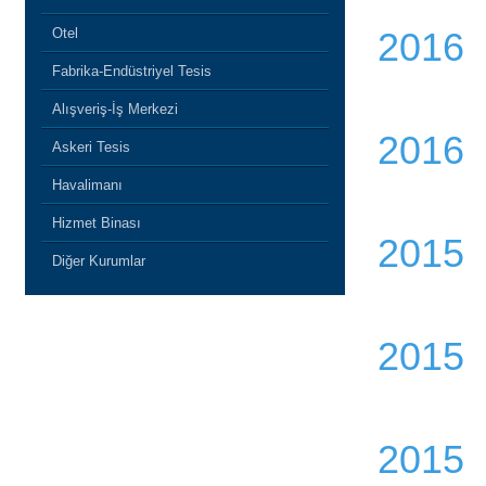
Otel
2016
Fabrika-Endüstriyel Tesis
Alışveriş-İş Merkezi
2016
Askeri Tesis
Havalimanı
Hizmet Binası
2015
Diğer Kurumlar
2015
2015